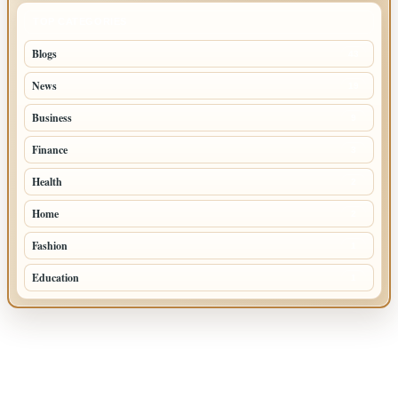
TOP CATEGORIES
Blogs
43
News
19
Business
9
Finance
3
Health
2
Home
2
Fashion
1
Education
1